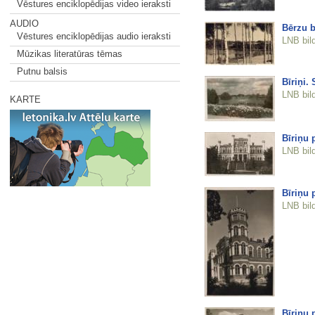
Vēstures enciklopēdijas video ieraksti
AUDIO
Bērzu b
Vēstures enciklopēdijas audio ieraksti
LNB bil
Mūzikas literatūras tēmas
Putnu balsis
Bīriņi.
LNB bil
KARTE
Bīriņu p
LNB bil
Bīriņu p
LNB bil
Bīriņu p