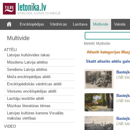
Enciklopēdijas
Vārdnīcas
Lasītava
Multivide
Valoda
Multivide
Meklēt: Multivide
ATTĒLI
Atlasīti kategorijas
Mazp
Latvijas kultūrvides takas
Skatīt atlasīto attēlu gale
Mūsdienu Latvija attēlos
Sendienu Latvija attēlos
Bastejk
Meža enciklopēdijas attēli
LNB bil
Enciklopēdiskās vārdnīcas attēli
Vēstures enciklopēdijas attēli
Bastejk
Lasītāju iesūtītie attēli
LNB bil
Mūzikas literatūras tēmas
Latvijas kultūras kanona Vizuālās
mākslas vērtības
Bastejk
LNB bil
VIDEO