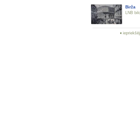
Birža
LNB bil
iepriekšē