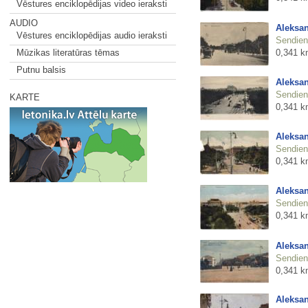
Vēstures enciklopēdijas video ieraksti
AUDIO
Aleksan
Vēstures enciklopēdijas audio ieraksti
Sendienu
0,341 k
Mūzikas literatūras tēmas
Putnu balsis
Aleksan
Sendienu
KARTE
0,341 k
Aleksan
Sendienu
0,341 k
Aleksan
Sendienu
0,341 k
Aleksan
Sendienu
0,341 k
Aleksan