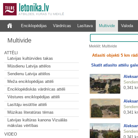
Enciklopēdijas
Vārdnīcas
Lasītava
Multivide
Valoda
Multivide
Meklēt: Multivide
ATTĒLI
Atlasīti objekti 5 km rā
Latvijas kultūrvides takas
Skatīt atlasīto attēlu gale
Mūsdienu Latvija attēlos
Sendienu Latvija attēlos
Aleksan
Meža enciklopēdijas attēli
Sendienu
0,341 k
Enciklopēdiskās vārdnīcas attēli
Vēstures enciklopēdijas attēli
Aleksan
Lasītāju iesūtītie attēli
Sendienu
0,341 k
Mūzikas literatūras tēmas
Latvijas kultūras kanona Vizuālās
mākslas vērtības
Aleksan
Sendienu
VIDEO
0,341 k