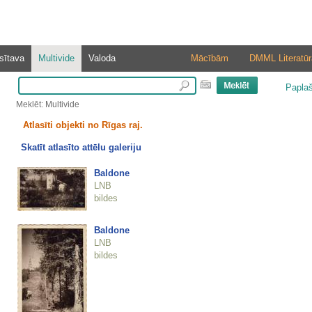
sītava
Multivide
Valoda
Mācībām
DMML Literatūr
Papla
Meklēt: Multivide
Atlasīti objekti no Rīgas raj.
Skatīt atlasīto attēlu galeriju
Baldone
LNB
bildes
Baldone
LNB
bildes