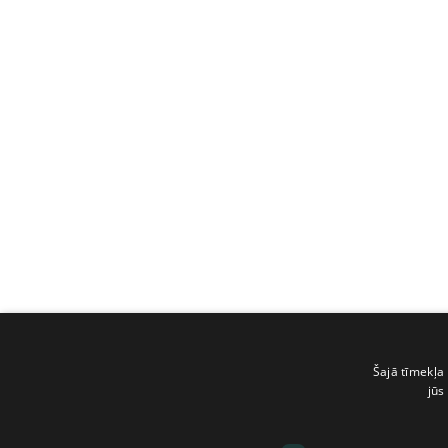
Šajā tīmekļa 
jūs