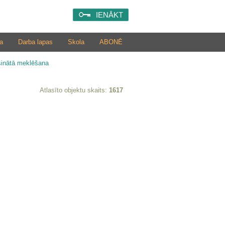
IENĀKT
a
Darba lapas
Skola
ABONĒ
šinātā meklēšana
Atlasīto objektu skaits:
1617