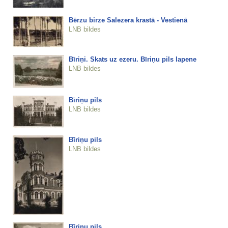
Bērzu birze Salezera krastā - Vestienā
LNB bildes
Bīriņi. Skats uz ezeru. Bīriņu pils lapene
LNB bildes
Bīriņu pils
LNB bildes
Bīriņu pils
LNB bildes
Bīriņu pils