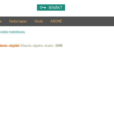
IENĀKT
a
Darba lapas
Skola
ABONĒ
šinātā meklēšana
ātnēs
objekti
Atlasīto objektu skaits:
1948