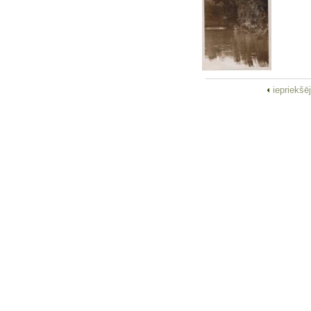
iepriekšē