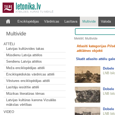
Enciklopēdijas
Vārdnīcas
Lasītava
Multivide
Valoda
Multivide
Meklēt: Multivide
ATTĒLI
Atlasīti kategorijas
Pilsē
Latvijas kultūrvides takas
atklātnes
objekti
Mūsdienu Latvija attēlos
Skatīt atlasīto attēlu gale
Sendienu Latvija attēlos
Meža enciklopēdijas attēli
Dobele
LNB bil
Enciklopēdiskās vārdnīcas attēli
Vēstures enciklopēdijas attēli
Lasītāju iesūtītie attēli
Dobele
LNB bil
Mūzikas literatūras tēmas
Latvijas kultūras kanona Vizuālās
mākslas vērtības
Dobele
VIDEO
LNB bil