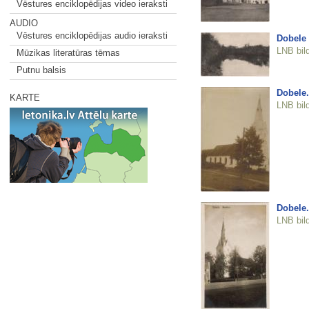
Vēstures enciklopēdijas video ieraksti
AUDIO
Vēstures enciklopēdijas audio ieraksti
Dobele
LNB bil
Mūzikas literatūras tēmas
Putnu balsis
Dobele.
KARTE
LNB bil
Dobele.
LNB bil