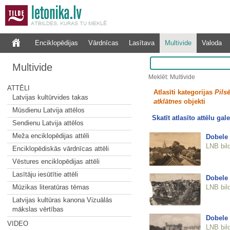
Enciklopēdijas
Vārdnīcas
Lasītava
Multivide
Valoda
Multivide
Meklēt: Multivide
ATTĒLI
Atlasīti kategorijas
Pilsē
Latvijas kultūrvides takas
atklātnes
objekti
Mūsdienu Latvija attēlos
Skatīt atlasīto attēlu gale
Sendienu Latvija attēlos
Meža enciklopēdijas attēli
Dobele
LNB bil
Enciklopēdiskās vārdnīcas attēli
Vēstures enciklopēdijas attēli
Lasītāju iesūtītie attēli
Dobele
LNB bil
Mūzikas literatūras tēmas
Latvijas kultūras kanona Vizuālās
mākslas vērtības
Dobele
VIDEO
LNB bil