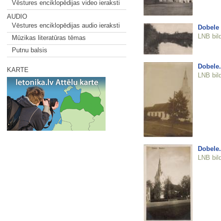
Vēstures enciklopēdijas video ieraksti
AUDIO
Vēstures enciklopēdijas audio ieraksti
Dobele
LNB bil
Mūzikas literatūras tēmas
Putnu balsis
Dobele.
KARTE
LNB bil
Dobele.
LNB bil