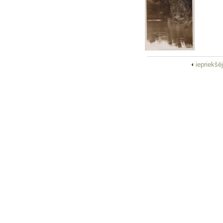
iepriekšē