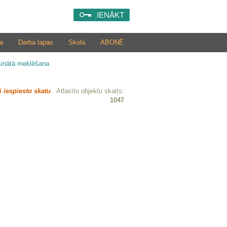
IENĀKT
a
Darba lapas
Skola
ABONĒ
šinātā meklēšana
i iespiesto skatu
Atlasīto objektu skaits:
1047