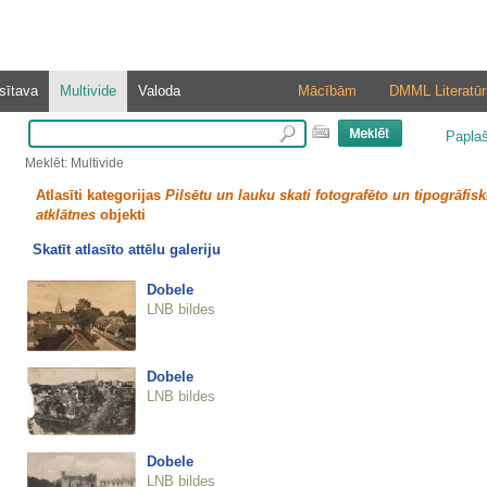
sītava
Multivide
Valoda
Mācībām
DMML Literatūr
Papla
Meklēt: Multivide
Atlasīti kategorijas
Pilsētu un lauku skati fotografēto un tipogrāfisk
atklātnes
objekti
Skatīt atlasīto attēlu galeriju
Dobele
LNB bildes
Dobele
LNB bildes
Dobele
LNB bildes