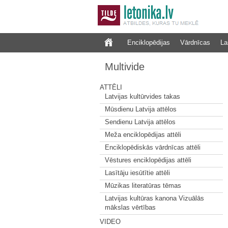
Enciklopēdijas
Vārdnīcas
La
Multivide
ATTĒLI
Latvijas kultūrvides takas
Mūsdienu Latvija attēlos
Sendienu Latvija attēlos
Meža enciklopēdijas attēli
Enciklopēdiskās vārdnīcas attēli
Vēstures enciklopēdijas attēli
Lasītāju iesūtītie attēli
Mūzikas literatūras tēmas
Latvijas kultūras kanona Vizuālās
mākslas vērtības
VIDEO