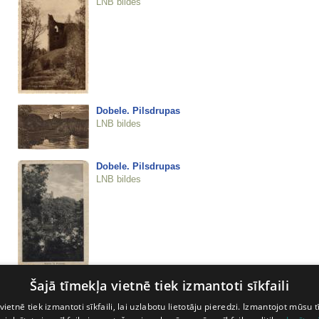
LNB bildes
Dobele. Pilsdrupas
LNB bildes
Dobele. Pilsdrupas
LNB bildes
Šajā tīmekļa vietnē tiek izmantoti sīkfaili
Dobele. Pilsdrupas.
LNB bildes
vietnē tiek izmantoti sīkfaili, lai uzlabotu lietotāju pieredzi. Izmantojot mūsu t