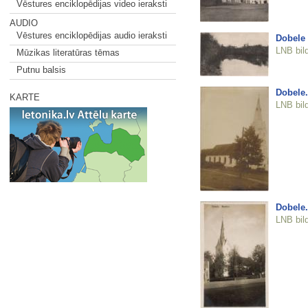
Vēstures enciklopēdijas video ieraksti
AUDIO
Vēstures enciklopēdijas audio ieraksti
Dobele
LNB bil
Mūzikas literatūras tēmas
Putnu balsis
Dobele.
KARTE
LNB bil
Dobele.
LNB bil