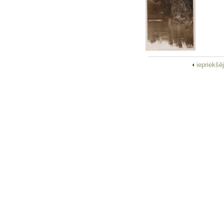
iepriekšē