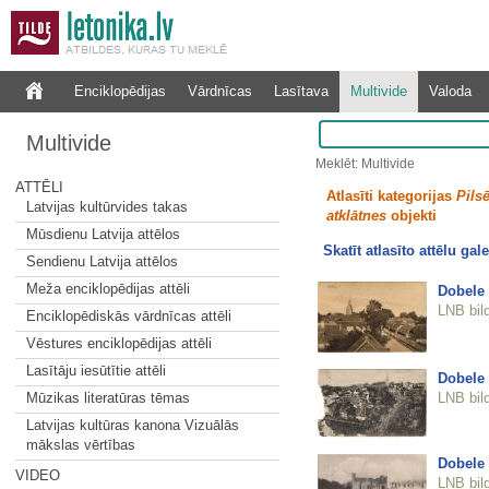
Enciklopēdijas
Vārdnīcas
Lasītava
Multivide
Valoda
Multivide
Meklēt: Multivide
ATTĒLI
Atlasīti kategorijas
Pilsē
Latvijas kultūrvides takas
atklātnes
objekti
Mūsdienu Latvija attēlos
Skatīt atlasīto attēlu gale
Sendienu Latvija attēlos
Meža enciklopēdijas attēli
Dobele
LNB bil
Enciklopēdiskās vārdnīcas attēli
Vēstures enciklopēdijas attēli
Lasītāju iesūtītie attēli
Dobele
LNB bil
Mūzikas literatūras tēmas
Latvijas kultūras kanona Vizuālās
mākslas vērtības
Dobele
VIDEO
LNB bil