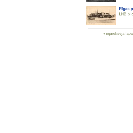
Rīgas p
LNB bil
iepriekšējā lap