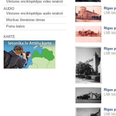
Vēstures enciklopēdijas video ieraksti
Rīgas p
AUDIO
LNB bil
Vēstures enciklopēdijas audio ieraksti
Mūzikas literatūras tēmas
Putnu balsis
Rīgas p
LNB bil
KARTE
Rīgas p
LNB bil
Rīgas p
LNB bil
Rīgas p
LNB bil