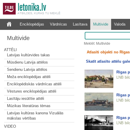
Enciklopēdijas
Vārdnīcas
Lasītava
Multivide
Valoda
Multivide
Meklēt: Multivide
ATTĒLI
Atlasīti objekti no Rīgas 
Latvijas kultūrvides takas
Skatīt atlasīto attēlu gale
Mūsdienu Latvija attēlos
Sendienu Latvija attēlos
Rīgas p
Meža enciklopēdijas attēli
LNB bil
Enciklopēdiskās vārdnīcas attēli
Vēstures enciklopēdijas attēli
Rīgas p
Lasītāju iesūtītie attēli
LNB bil
Mūzikas literatūras tēmas
Latvijas kultūras kanona Vizuālās
Rīgas p
mākslas vērtības
LNB bil
VIDEO