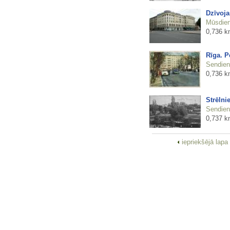
Dzīvoja
Mūsdienu
0,736 k
Rīga. P
Sendienu
0,736 k
Strēlni
Sendienu
0,737 k
iepriekšējā lapa