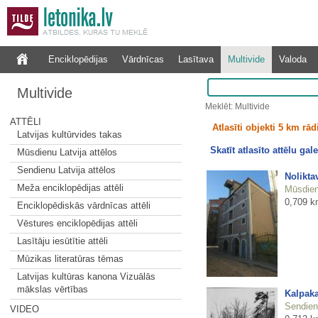
Enciklopēdijas
Vārdnīcas
Lasītava
Multivide
Valoda
Multivide
Meklēt: Multivide
ATTĒLI
Atlasīti objekti 5 km rā
Latvijas kultūrvides takas
Skatīt atlasīto attēlu gale
Mūsdienu Latvija attēlos
Sendienu Latvija attēlos
Nolikta
Meža enciklopēdijas attēli
Mūsdienu
0,709 k
Enciklopēdiskās vārdnīcas attēli
Vēstures enciklopēdijas attēli
Lasītāju iesūtītie attēli
Mūzikas literatūras tēmas
Latvijas kultūras kanona Vizuālās
mākslas vērtības
Kalpaka
Sendienu
VIDEO