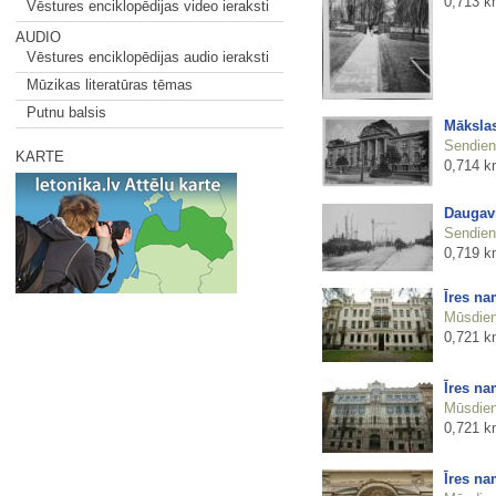
0,713 k
Vēstures enciklopēdijas video ieraksti
AUDIO
Vēstures enciklopēdijas audio ieraksti
Mūzikas literatūras tēmas
Putnu balsis
Mākslas
Sendienu
KARTE
0,714 k
Daugav
Sendienu
0,719 k
Īres na
Mūsdienu
0,721 k
Īres na
Mūsdienu
0,721 k
Īres na