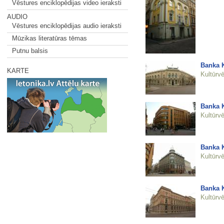
Vēstures enciklopēdijas video ieraksti
AUDIO
Vēstures enciklopēdijas audio ieraksti
Mūzikas literatūras tēmas
Putnu balsis
Banka K
KARTE
Kultūrvē
Banka K
Kultūrvē
Banka K
Kultūrvē
Banka K
Kultūrvē