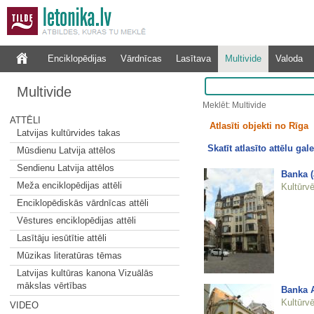
Enciklopēdijas
Vārdnīcas
Lasītava
Multivide
Valoda
Multivide
Meklēt: Multivide
ATTĒLI
Atlasīti objekti no Rīga
Latvijas kultūrvides takas
Skatīt atlasīto attēlu gale
Mūsdienu Latvija attēlos
Sendienu Latvija attēlos
Banka (
Meža enciklopēdijas attēli
Kultūrvē
Enciklopēdiskās vārdnīcas attēli
Vēstures enciklopēdijas attēli
Lasītāju iesūtītie attēli
Mūzikas literatūras tēmas
Latvijas kultūras kanona Vizuālās
mākslas vērtības
Banka 
Kultūrvē
VIDEO