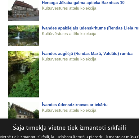
Hercoga Jēkaba galma aptieka Baznīcas 10
Kultūrvēstures attēlu kolekcija
Īvandes apakšējais ūdenskritums (Rendas Lielā r
Kultūrvēstures attēlu kolekcija
Īvandes augšējā (Rendas Mazā, Valdātu) rumba
Kultūrvēstures attēlu kolekcija
Īvandes ūdensdzirnavas ar iekārtu
Kultūrvēstures attēlu kolekcija
Šajā tīmekļa vietnē tiek izmantoti sīkfaili
Kabiles muižas klēts
Kultūrvēstures attēlu kolekcija
vietnē tiek izmantoti sīkfaili, lai uzlabotu lietotāju pieredzi. Izmantojot mūsu t