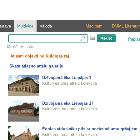
sītava
Multivide
Valoda
Mācībām
DMML Literatūr
Papla
Meklēt: Multivide
Atlasīti objekti no Kuldīgas raj.
Skatīt atlasīto attēlu galeriju
Dzīvojamā ēka Liepājas 1
Kultūrvēstures attēlu kolekcija
Dzīvojamā ēka Liepājas 17
Kultūrvēstures attēlu kolekcija
Ēdoles viduslaiku pils ar nocietinājumu grāvjiem
Kultūrvēstures attēlu kolekcija