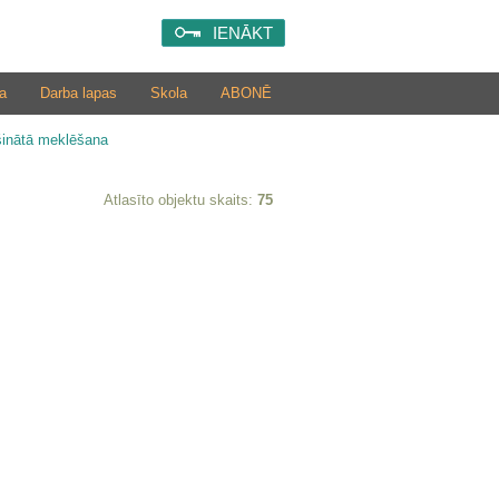
IENĀKT
a
Darba lapas
Skola
ABONĒ
šinātā meklēšana
Atlasīto objektu skaits:
75