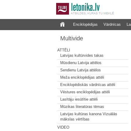
Enciklopēdijas
Vārdnīcas
La
Multivide
ATTĒLI
Latvijas kultūrvides takas
Mūsdienu Latvija attēlos
Sendienu Latvija attēlos
Meža enciklopēdijas attēli
Enciklopēdiskās vārdnīcas attēli
Vēstures enciklopēdijas attēli
Lasītāju iesūtītie attēli
Mūzikas literatūras tēmas
Latvijas kultūras kanona Vizuālās
mākslas vērtības
VIDEO