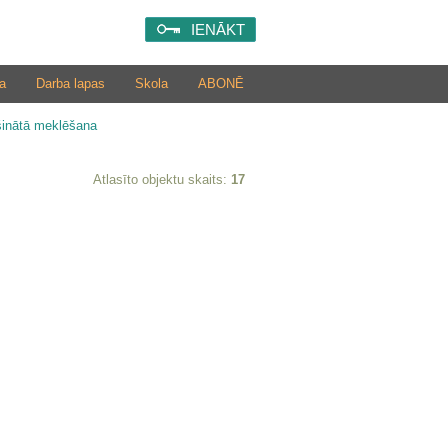
IENĀKT
a
Darba lapas
Skola
ABONĒ
šinātā meklēšana
Atlasīto objektu skaits:
17