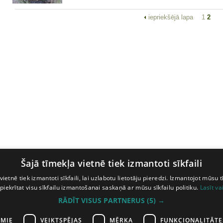
iepriekšējā lapa
1
2
Šajā tīmekļa vietnē tiek izmantoti sīkfaili
vietnē tiek izmantoti sīkfaili, lai uzlabotu lietotāju pieredzi. Izmantojot mūsu t
 piekrītat visu sīkfailu izmantošanai saskaņā ar mūsu sīkfailu politiku.
Lasīt va
RĀDĪT VISUS PARTNERUS
(5) →
AMIE
VEIKTSPĒJAS
MĒRĶA
FUNKCIONALITĀTE