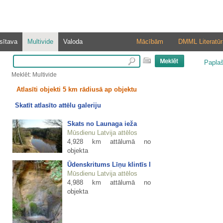
sītava
Multivide
Valoda
Mācībām
DMML Literatūr
Papla
Meklēt: Multivide
Atlasīti objekti 5 km rādiusā ap objektu
Skatīt atlasīto attēlu galeriju
Skats no Launaga ieža
Mūsdienu Latvija attēlos
4,928 km attālumā no
objekta
Ūdenskritums Līņu klintīs I
Mūsdienu Latvija attēlos
4,988 km attālumā no
objekta