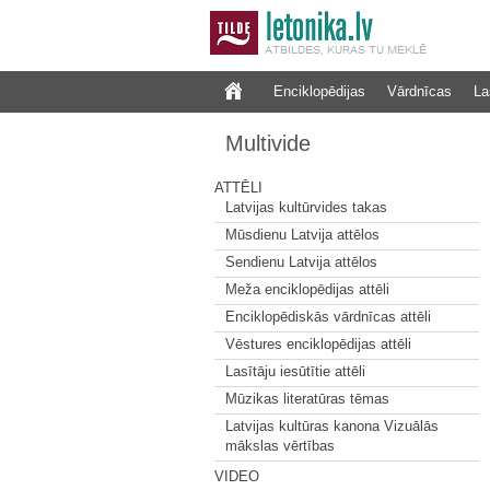
Enciklopēdijas
Vārdnīcas
La
Multivide
ATTĒLI
Latvijas kultūrvides takas
Mūsdienu Latvija attēlos
Sendienu Latvija attēlos
Meža enciklopēdijas attēli
Enciklopēdiskās vārdnīcas attēli
Vēstures enciklopēdijas attēli
Lasītāju iesūtītie attēli
Mūzikas literatūras tēmas
Latvijas kultūras kanona Vizuālās
mākslas vērtības
VIDEO