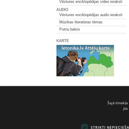
Vēstures enciklopēdijas video ieraksti
AUDIO
Vēstures enciklopēdijas audio ieraksti
Mūzikas literatūras tēmas
Putnu balsis
KARTE
Šajā tīmekļa 
jūs
STRIKTI NEPIECIEŠ