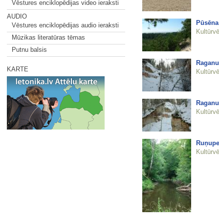
Vēstures enciklopēdijas video ieraksti
AUDIO
Pūsēna 
Vēstures enciklopēdijas audio ieraksti
Kultūrvē
Mūzikas literatūras tēmas
Putnu balsis
Raganu 
KARTE
Kultūrvē
Raganu 
Kultūrvē
Ruņupes
Kultūrvē