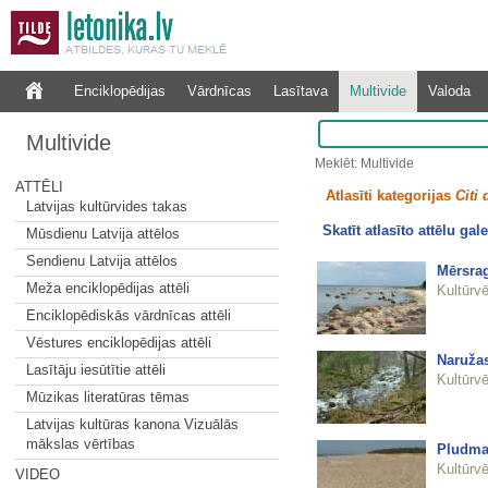
Enciklopēdijas
Vārdnīcas
Lasītava
Multivide
Valoda
Multivide
Meklēt: Multivide
ATTĒLI
Atlasīti kategorijas
Citi
Latvijas kultūrvides takas
Skatīt atlasīto attēlu gale
Mūsdienu Latvija attēlos
Sendienu Latvija attēlos
Mērsra
Meža enciklopēdijas attēli
Kultūrvē
Enciklopēdiskās vārdnīcas attēli
Vēstures enciklopēdijas attēli
Naružas
Lasītāju iesūtītie attēli
Kultūrvē
Mūzikas literatūras tēmas
Latvijas kultūras kanona Vizuālās
mākslas vērtības
Pludma
Kultūrvē
VIDEO