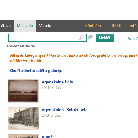
sītava
Multivide
Valoda
Mācībām
DMML Literatūr
Papla
Meklēt: Multivide
Atlasīti kategorijas
Pilsētu un lauku skati fotografēto un tipogrāfisk
atklātnes
objekti
Skatīt atlasīto attēlu galeriju
Āgenskalna līcis
LNB bildes
Āgenskalns. Baložu iela
LNB bildes
Ainaži