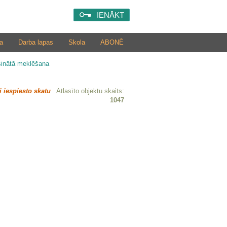
IENĀKT
a
Darba lapas
Skola
ABONĒ
šinātā meklēšana
i iespiesto skatu
Atlasīto objektu skaits:
1047