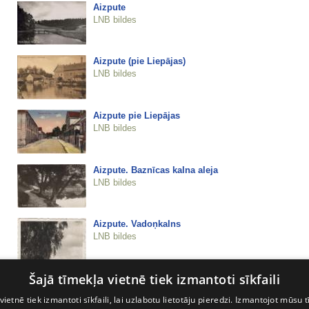
Aizpute
LNB bildes
Aizpute (pie Liepājas)
LNB bildes
Aizpute pie Liepājas
LNB bildes
Aizpute. Baznīcas kalna aleja
LNB bildes
Aizpute. Vadoņkalns
LNB bildes
Šajā tīmekļa vietnē tiek izmantoti sīkfaili
vietnē tiek izmantoti sīkfaili, lai uzlabotu lietotāju pieredzi. Izmantojot mūsu t