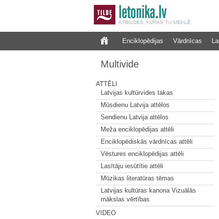
Enciklopēdijas
Vārdnīcas
La
Multivide
ATTĒLI
Latvijas kultūrvides takas
Mūsdienu Latvija attēlos
Sendienu Latvija attēlos
Meža enciklopēdijas attēli
Enciklopēdiskās vārdnīcas attēli
Vēstures enciklopēdijas attēli
Lasītāju iesūtītie attēli
Mūzikas literatūras tēmas
Latvijas kultūras kanona Vizuālās
mākslas vērtības
VIDEO