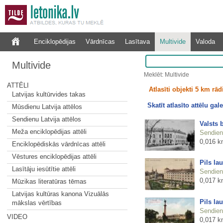
Enciklopēdijas
Vārdnīcas
Lasītava
Multivide
Valoda
Multivide
Meklēt: Multivide
ATTĒLI
Atlasīti objekti 5 km rā
Latvijas kultūrvides takas
Skatīt atlasīto attēlu gale
Mūsdienu Latvija attēlos
Sendienu Latvija attēlos
Valsts 
Meža enciklopēdijas attēli
Sendienu
0,016 k
Enciklopēdiskās vārdnīcas attēli
Vēstures enciklopēdijas attēli
Pils la
Lasītāju iesūtītie attēli
Sendienu
0,017 k
Mūzikas literatūras tēmas
Latvijas kultūras kanona Vizuālās
Pils la
mākslas vērtības
Sendienu
VIDEO
0,017 k