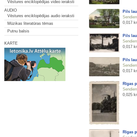
Vēstures enciklopēdijas video ieraksti
AUDIO
Pils la
Vēstures enciklopēdijas audio ieraksti
Sendienu
0,017 k
Mūzikas literatūras tēmas
Putnu balsis
Pils la
Sendienu
KARTE
0,017 k
Pils la
Sendienu
0,017 k
Rīgas p
Sendienu
0,025 k
Rīgas p