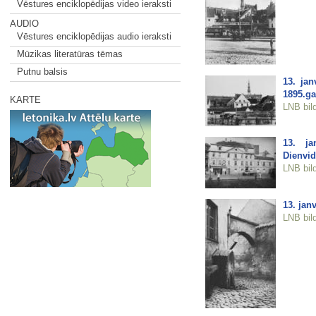
Vēstures enciklopēdijas video ieraksti
AUDIO
Vēstures enciklopēdijas audio ieraksti
Mūzikas literatūras tēmas
Putnu balsis
13. jan
1895.g
KARTE
LNB bil
13. ja
Dienvi
LNB bil
13. jan
LNB bil