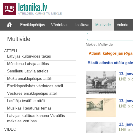
Enciklopēdijas
Vārdnīcas
Lasītava
Multivide
Valoda
Multivide
Meklēt: Multivide
ATTĒLI
Atlasīti kategorijas
Rīgas
Latvijas kultūrvides takas
Skatīt atlasīto attēlu gale
Mūsdienu Latvija attēlos
Sendienu Latvija attēlos
13. jan
Meža enciklopēdijas attēli
LNB bil
Enciklopēdiskās vārdnīcas attēli
Vēstures enciklopēdijas attēli
13. jan
Lasītāju iesūtītie attēli
LNB bil
Mūzikas literatūras tēmas
Latvijas kultūras kanona Vizuālās
mākslas vērtības
13. jan
VIDEO
LNB bil