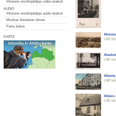
Vēstures enciklopēdijas video ieraksti
AUDIO
Vēstures enciklopēdijas audio ieraksti
Mūzikas literatūras tēmas
Putnu balsis
Akmeņa
KARTE
LNB bil
Alaukst
LNB bil
Alberta 
LNB bil
Aldaru 
LNB bil