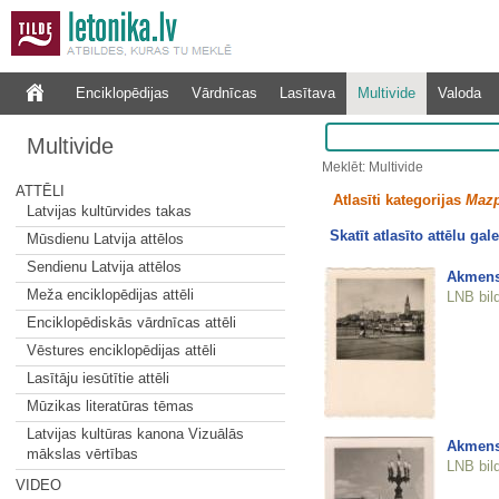
Enciklopēdijas
Vārdnīcas
Lasītava
Multivide
Valoda
Multivide
Meklēt: Multivide
ATTĒLI
Atlasīti kategorijas
Mazp
Latvijas kultūrvides takas
Skatīt atlasīto attēlu gale
Mūsdienu Latvija attēlos
Sendienu Latvija attēlos
Akmens 
Meža enciklopēdijas attēli
LNB bil
Enciklopēdiskās vārdnīcas attēli
Vēstures enciklopēdijas attēli
Lasītāju iesūtītie attēli
Mūzikas literatūras tēmas
Latvijas kultūras kanona Vizuālās
Akmens 
mākslas vērtības
LNB bil
VIDEO