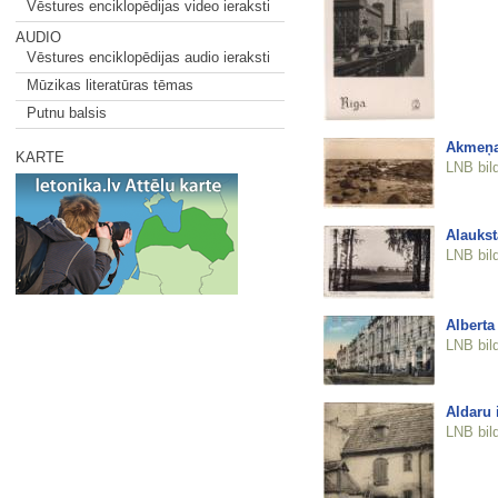
Vēstures enciklopēdijas video ieraksti
AUDIO
Vēstures enciklopēdijas audio ieraksti
Mūzikas literatūras tēmas
Putnu balsis
Akmeņa
KARTE
LNB bil
Alaukst
LNB bil
Alberta 
LNB bil
Aldaru 
LNB bil