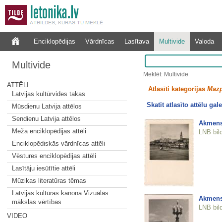
Enciklopēdijas
Vārdnīcas
Lasītava
Multivide
Valoda
Multivide
Meklēt: Multivide
ATTĒLI
Atlasīti kategorijas
Mazp
Latvijas kultūrvides takas
Skatīt atlasīto attēlu gale
Mūsdienu Latvija attēlos
Sendienu Latvija attēlos
Akmens 
Meža enciklopēdijas attēli
LNB bil
Enciklopēdiskās vārdnīcas attēli
Vēstures enciklopēdijas attēli
Lasītāju iesūtītie attēli
Mūzikas literatūras tēmas
Latvijas kultūras kanona Vizuālās
Akmens 
mākslas vērtības
LNB bil
VIDEO