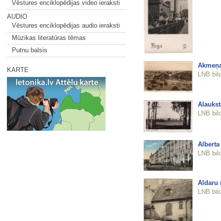
Vēstures enciklopēdijas video ieraksti
AUDIO
Vēstures enciklopēdijas audio ieraksti
Mūzikas literatūras tēmas
Putnu balsis
Akmeņa
KARTE
LNB bil
Alaukst
LNB bil
Alberta 
LNB bil
Aldaru 
LNB bil