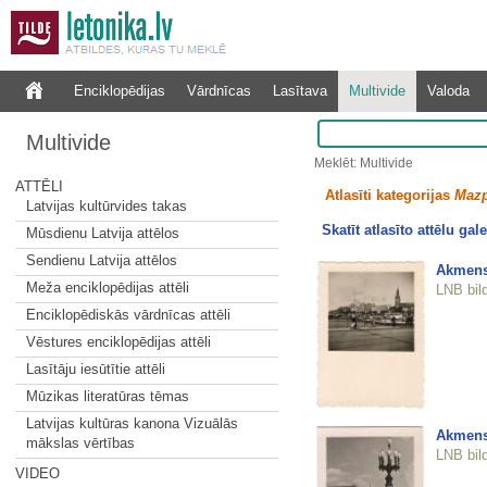
Enciklopēdijas
Vārdnīcas
Lasītava
Multivide
Valoda
Multivide
Meklēt: Multivide
ATTĒLI
Atlasīti kategorijas
Mazp
Latvijas kultūrvides takas
Skatīt atlasīto attēlu gale
Mūsdienu Latvija attēlos
Sendienu Latvija attēlos
Akmens 
Meža enciklopēdijas attēli
LNB bil
Enciklopēdiskās vārdnīcas attēli
Vēstures enciklopēdijas attēli
Lasītāju iesūtītie attēli
Mūzikas literatūras tēmas
Latvijas kultūras kanona Vizuālās
Akmens 
mākslas vērtības
LNB bil
VIDEO