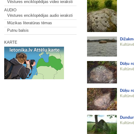
Vēstures enciklopēdijas video ieraksti
AUDIO
Vēstures enciklopēdijas audio ieraksti
Mūzikas literatūras tēmas
Putnu balsis
Dižakme
KARTE
Kultūrvē
Dūķu r
Kultūrvē
Dūķu r
Kultūrvē
Dundur
Kultūrvē