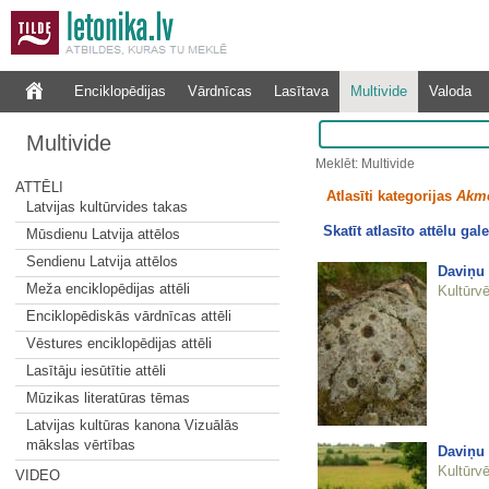
Enciklopēdijas
Vārdnīcas
Lasītava
Multivide
Valoda
Multivide
Meklēt: Multivide
ATTĒLI
Atlasīti kategorijas
Akm
Latvijas kultūrvides takas
Skatīt atlasīto attēlu gale
Mūsdienu Latvija attēlos
Sendienu Latvija attēlos
Daviņu 
Meža enciklopēdijas attēli
Kultūrvē
Enciklopēdiskās vārdnīcas attēli
Vēstures enciklopēdijas attēli
Lasītāju iesūtītie attēli
Mūzikas literatūras tēmas
Latvijas kultūras kanona Vizuālās
mākslas vērtības
Daviņu 
Kultūrvē
VIDEO