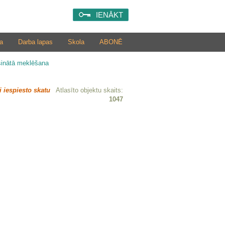
IENĀKT
a
Darba lapas
Skola
ABONĒ
šinātā meklēšana
i iespiesto skatu
Atlasīto objektu skaits:
1047