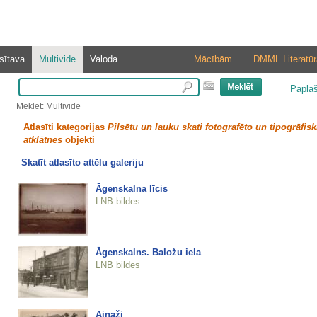
sītava
Multivide
Valoda
Mācībām
DMML Literatūr
Papla
Meklēt: Multivide
Atlasīti kategorijas
Pilsētu un lauku skati fotografēto un tipogrāfisk
atklātnes
objekti
Skatīt atlasīto attēlu galeriju
Āgenskalna līcis
LNB bildes
Āgenskalns. Baložu iela
LNB bildes
Ainaži