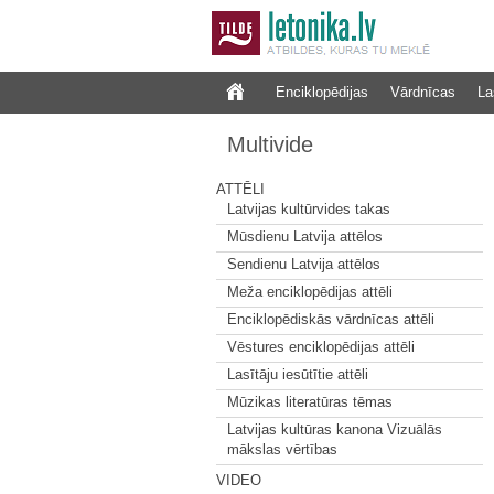
Enciklopēdijas
Vārdnīcas
La
Multivide
ATTĒLI
Latvijas kultūrvides takas
Mūsdienu Latvija attēlos
Sendienu Latvija attēlos
Meža enciklopēdijas attēli
Enciklopēdiskās vārdnīcas attēli
Vēstures enciklopēdijas attēli
Lasītāju iesūtītie attēli
Mūzikas literatūras tēmas
Latvijas kultūras kanona Vizuālās
mākslas vērtības
VIDEO