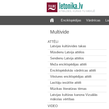
Enciklopēdijas
Vārdnīcas
La
Multivide
ATTĒLI
Latvijas kultūrvides takas
Mūsdienu Latvija attēlos
Sendienu Latvija attēlos
Meža enciklopēdijas attēli
Enciklopēdiskās vārdnīcas attēli
Vēstures enciklopēdijas attēli
Lasītāju iesūtītie attēli
Mūzikas literatūras tēmas
Latvijas kultūras kanona Vizuālās
mākslas vērtības
VIDEO