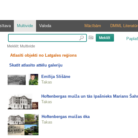
sītava
Multivide
Valoda
Mācībām
DMML Literatūr
Papla
Meklēt: Multivide
Atlasīti objekti no Latgales reģions
Skatīt atlasīto attēlu galeriju
Emīlija Slišāne
Takas
Hoftenbergas muiža un tās īpašnieks Marians Šah
Takas
Hoftenbergas muižas ēka
Takas