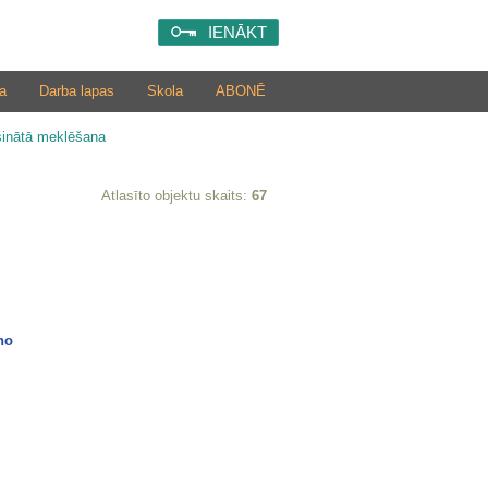
IENĀKT
a
Darba lapas
Skola
ABONĒ
šinātā meklēšana
Atlasīto objektu skaits:
67
no