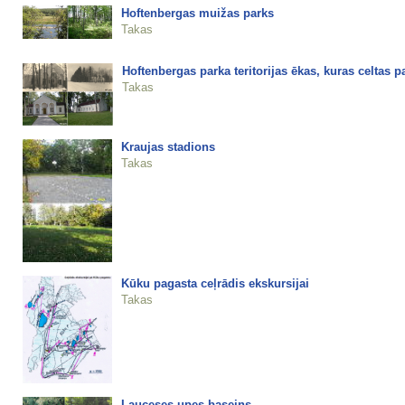
Hoftenbergas muižas parks
Takas
Hoftenbergas parka teritorijas ēkas, kuras celtas 
Takas
Kraujas stadions
Takas
Kūku pagasta ceļrādis ekskursijai
Takas
Lauceses upes baseins