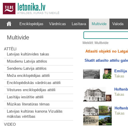
Enciklopēdijas
Vārdnīcas
Lasītava
Multivide
Valoda
Multivide
Meklēt: Multivide
ATTĒLI
Atlasīti objekti no Latg
Latvijas kultūrvides takas
Skatīt atlasīto attēlu gale
Mūsdienu Latvija attēlos
Sendienu Latvija attēlos
Emīlija
Meža enciklopēdijas attēli
Takas
Enciklopēdiskās vārdnīcas attēli
Hoftenb
Vēstures enciklopēdijas attēli
Takas
Lasītāju iesūtītie attēli
Mūzikas literatūras tēmas
Hoftenb
Latvijas kultūras kanona Vizuālās
Takas
mākslas vērtības
VIDEO