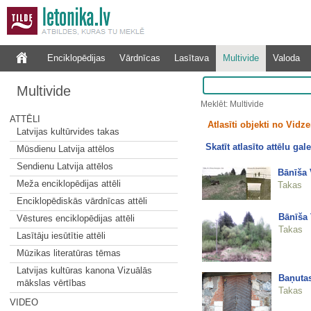
Enciklopēdijas
Vārdnīcas
Lasītava
Multivide
Valoda
Multivide
Meklēt: Multivide
ATTĒLI
Atlasīti objekti no Vid
Latvijas kultūrvides takas
Skatīt atlasīto attēlu gale
Mūsdienu Latvija attēlos
Sendienu Latvija attēlos
Bānīša 
Meža enciklopēdijas attēli
Takas
Enciklopēdiskās vārdnīcas attēli
Bānīša 
Vēstures enciklopēdijas attēli
Takas
Lasītāju iesūtītie attēli
Mūzikas literatūras tēmas
Latvijas kultūras kanona Vizuālās
Baņuta
mākslas vērtības
Takas
VIDEO