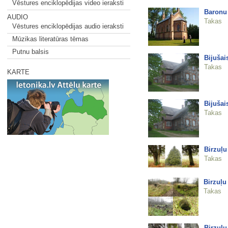
Vēstures enciklopēdijas video ieraksti
Baronu 
AUDIO
Takas
Vēstures enciklopēdijas audio ieraksti
Mūzikas literatūras tēmas
Putnu balsis
Bijušai
Takas
KARTE
Bijušai
Takas
Birzuļu
Takas
Birzuļu
Takas
Birzuļu