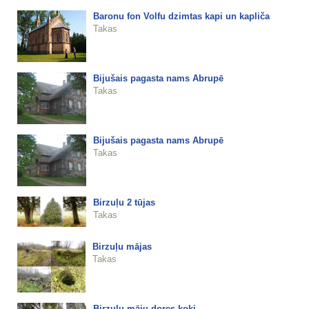
Baronu fon Volfu dzimtas kapi un kapliča
Takas
Bijušais pagasta nams Abrupē
Takas
Bijušais pagasta nams Abrupē
Takas
Birzuļu 2 tūjas
Takas
Birzuļu mājas
Takas
Birzuļu māju dores koki