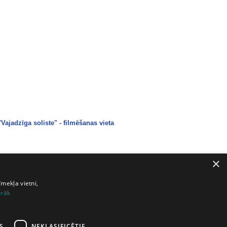
Vajadzīga soliste" - filmēšanas vieta
×
evietei" filmēšanas vieta
īmekļa vietni,
irāk
dzīga soliste" - filmēšanas vieta
S
NEKLASIFICĒTIE