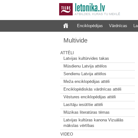
Enciklopēdijas
Vārdnīcas
La
Multivide
ATTĒLI
Latvijas kultūrvides takas
Mūsdienu Latvija attēlos
Sendienu Latvija attēlos
Meža enciklopēdijas attēli
Enciklopēdiskās vārdnīcas attēli
Vēstures enciklopēdijas attēli
Lasītāju iesūtītie attēli
Mūzikas literatūras tēmas
Latvijas kultūras kanona Vizuālās
mākslas vērtības
VIDEO