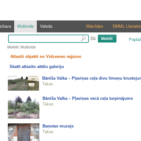
sītava
Multivide
Valoda
Mācībām
DMML Literatūr
Papla
Meklēt: Multivide
Atlasīti objekti no Vidzemes reģions
Skatīt atlasīto attēlu galeriju
Bānīša Valka – Pļaviņas ceļa divu līmeņu krustoj
Takas
Bānīša Valka – Pļaviņas vecā ceļa turpinājums
Takas
Baņutas muzejs
Takas