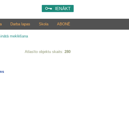
IENĀKT
a
Darba lapas
Skola
ABONĒ
šinātā meklēšana
Atlasīto objektu skaits:
280
ums