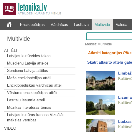
Enciklopēdijas
Vārdnīcas
Lasītava
Multivide
Valoda
Multivide
Meklēt: Multivide
ATTĒLI
Atlasīti kategorijas
Pilis
Latvijas kultūrvides takas
Skatīt atlasīto attēlu gale
Mūsdienu Latvija attēlos
Sendienu Latvija attēlos
Limbažu
Meža enciklopēdijas attēli
Kultūrvē
Enciklopēdiskās vārdnīcas attēli
Vēstures enciklopēdijas attēli
Lizuma 
Lasītāju iesūtītie attēli
Kultūrvē
Mūzikas literatūras tēmas
Latvijas kultūras kanona Vizuālās
mākslas vērtības
Ludzas 
Kultūrvē
VIDEO