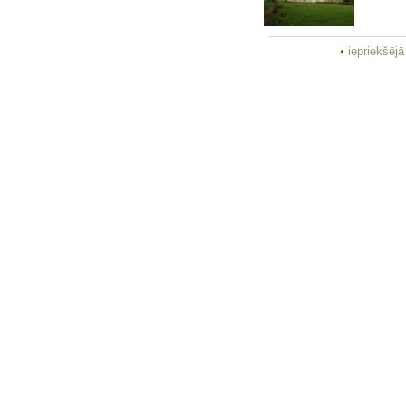
iepriekšēj