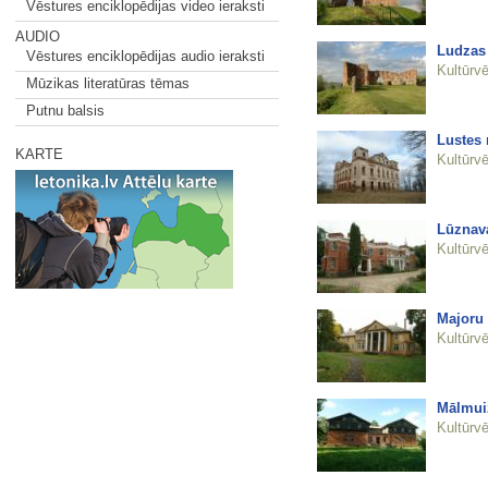
Vēstures enciklopēdijas video ieraksti
AUDIO
Ludzas 
Vēstures enciklopēdijas audio ieraksti
Kultūrvē
Mūzikas literatūras tēmas
Putnu balsis
Lustes 
KARTE
Kultūrvē
Lūznava
Kultūrvē
Majoru
Kultūrvē
Mālmui
Kultūrvē