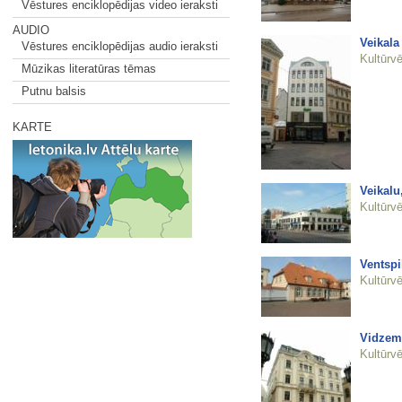
Vēstures enciklopēdijas video ieraksti
AUDIO
Veikala
Vēstures enciklopēdijas audio ieraksti
Kultūrvē
Mūzikas literatūras tēmas
Putnu balsis
KARTE
Veikalu
Kultūrvē
Ventspi
Kultūrvē
Vidzeme
Kultūrvē