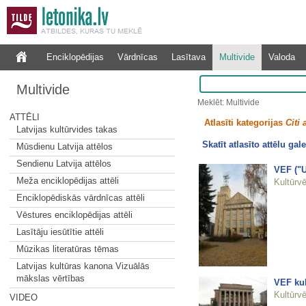
Enciklopēdijas
Vārdnīcas
Lasītava
Multivide
Valoda
Multivide
Meklēt: Multivide
ATTĒLI
Atlasīti kategorijas
Citi 
Latvijas kultūrvides takas
Skatīt atlasīto attēlu gale
Mūsdienu Latvija attēlos
Sendienu Latvija attēlos
VEF ("U
Meža enciklopēdijas attēli
Kultūrvē
Enciklopēdiskās vārdnīcas attēli
Vēstures enciklopēdijas attēli
Lasītāju iesūtītie attēli
Mūzikas literatūras tēmas
Latvijas kultūras kanona Vizuālās
mākslas vērtības
VEF kul
Kultūrvē
VIDEO