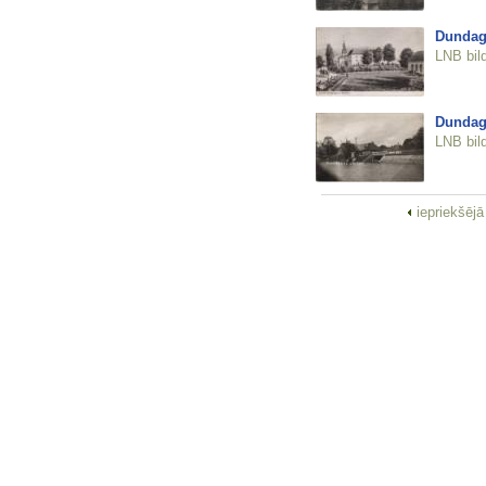
Dundag
LNB bil
Dundag
LNB bil
iepriekšēj