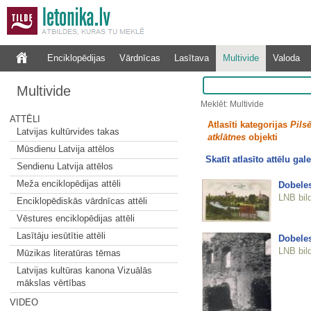
Enciklopēdijas
Vārdnīcas
Lasītava
Multivide
Valoda
Multivide
Meklēt: Multivide
ATTĒLI
Atlasīti kategorijas
Pilsē
Latvijas kultūrvides takas
atklātnes
objekti
Mūsdienu Latvija attēlos
Skatīt atlasīto attēlu gale
Sendienu Latvija attēlos
Meža enciklopēdijas attēli
Dobele
LNB bil
Enciklopēdiskās vārdnīcas attēli
Vēstures enciklopēdijas attēli
Lasītāju iesūtītie attēli
Dobeles
LNB bil
Mūzikas literatūras tēmas
Latvijas kultūras kanona Vizuālās
mākslas vērtības
VIDEO