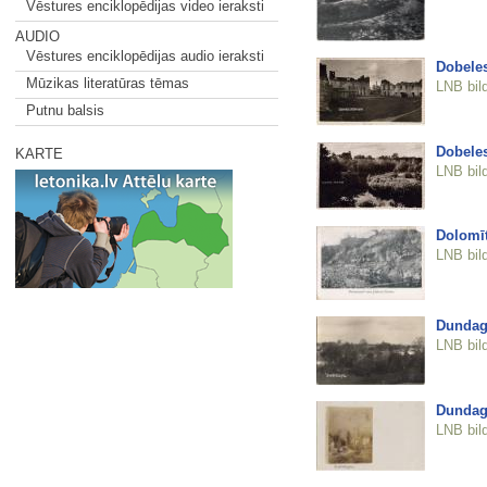
Vēstures enciklopēdijas video ieraksti
AUDIO
Vēstures enciklopēdijas audio ieraksti
Dobeles
Mūzikas literatūras tēmas
LNB bil
Putnu balsis
Dobeles
KARTE
LNB bil
Dolomīt
LNB bil
Dundag
LNB bil
Dundag
LNB bil