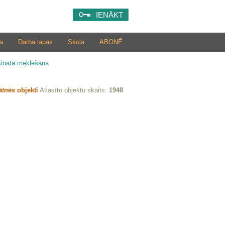
IENĀKT
a
Darba lapas
Skola
ABONĒ
šinātā meklēšana
ātnēs
objekti
Atlasīto objektu skaits:
1948