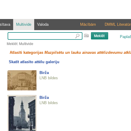
sītava
Multivide
Valoda
Mācībām
DMML Literatūr
Papla
Meklēt: Multivide
Atlasīti kategorijas
Mazpilsētu un lauku ainavas attēlizdevumu atkl
Skatīt atlasīto attēlu galeriju
Birža
LNB bildes
Birža
LNB bildes