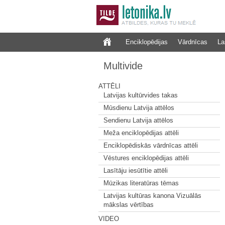
Enciklopēdijas
Vārdnīcas
La
Multivide
ATTĒLI
Latvijas kultūrvides takas
Mūsdienu Latvija attēlos
Sendienu Latvija attēlos
Meža enciklopēdijas attēli
Enciklopēdiskās vārdnīcas attēli
Vēstures enciklopēdijas attēli
Lasītāju iesūtītie attēli
Mūzikas literatūras tēmas
Latvijas kultūras kanona Vizuālās
mākslas vērtības
VIDEO