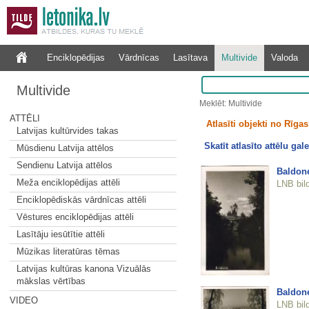
Enciklopēdijas
Vārdnīcas
Lasītava
Multivide
Valoda
Multivide
Meklēt: Multivide
ATTĒLI
Atlasīti objekti no Rīgas 
Latvijas kultūrvides takas
Skatīt atlasīto attēlu gale
Mūsdienu Latvija attēlos
Sendienu Latvija attēlos
Baldon
Meža enciklopēdijas attēli
LNB bil
Enciklopēdiskās vārdnīcas attēli
Vēstures enciklopēdijas attēli
Lasītāju iesūtītie attēli
Mūzikas literatūras tēmas
Latvijas kultūras kanona Vizuālās
mākslas vērtības
Baldon
VIDEO
LNB bil