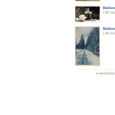
Baldone
LNB bil
Baldon
LNB bil
iepriekšēj