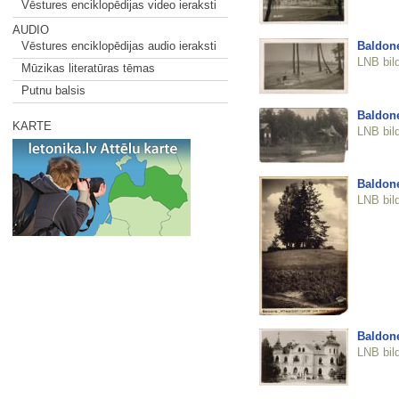
Vēstures enciklopēdijas video ieraksti
AUDIO
Baldon
Vēstures enciklopēdijas audio ieraksti
LNB bil
Mūzikas literatūras tēmas
Putnu balsis
Baldon
KARTE
LNB bil
Baldone
LNB bil
Baldone
LNB bil