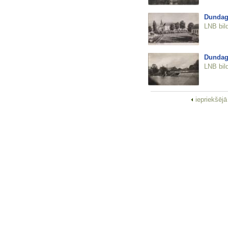
Dundag
LNB bil
Dundag
LNB bil
iepriekšēj