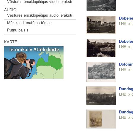
Vēstures enciklopēdijas video ieraksti
AUDIO
Vēstures enciklopēdijas audio ieraksti
Dobeles
Mūzikas literatūras tēmas
LNB bil
Putnu balsis
Dobeles
KARTE
LNB bil
Dolomīt
LNB bil
Dundag
LNB bil
Dundag
LNB bil