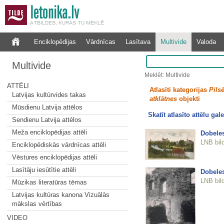
Enciklopēdijas
Vārdnīcas
Lasītava
Multivide
Valoda
Multivide
Meklēt: Multivide
ATTĒLI
Atlasīti kategorijas
Pilsē
Latvijas kultūrvides takas
atklātnes
objekti
Mūsdienu Latvija attēlos
Skatīt atlasīto attēlu gale
Sendienu Latvija attēlos
Meža enciklopēdijas attēli
Dobele
LNB bil
Enciklopēdiskās vārdnīcas attēli
Vēstures enciklopēdijas attēli
Lasītāju iesūtītie attēli
Dobeles
LNB bil
Mūzikas literatūras tēmas
Latvijas kultūras kanona Vizuālās
mākslas vērtības
VIDEO