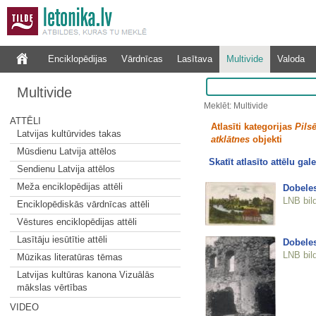
Enciklopēdijas
Vārdnīcas
Lasītava
Multivide
Valoda
Multivide
Meklēt: Multivide
ATTĒLI
Atlasīti kategorijas
Pilsē
Latvijas kultūrvides takas
atklātnes
objekti
Mūsdienu Latvija attēlos
Skatīt atlasīto attēlu gale
Sendienu Latvija attēlos
Meža enciklopēdijas attēli
Dobele
LNB bil
Enciklopēdiskās vārdnīcas attēli
Vēstures enciklopēdijas attēli
Lasītāju iesūtītie attēli
Dobeles
LNB bil
Mūzikas literatūras tēmas
Latvijas kultūras kanona Vizuālās
mākslas vērtības
VIDEO