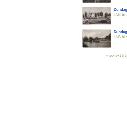
Dundag
LNB bil
Dundag
LNB bil
iepriekšēj