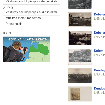
Vēstures enciklopēdijas video ieraksti
AUDIO
Vēstures enciklopēdijas audio ieraksti
Dobeles
Mūzikas literatūras tēmas
LNB bil
Putnu balsis
Dobeles
KARTE
LNB bil
Dolomīt
LNB bil
Dundag
LNB bil
Dundag
LNB bil