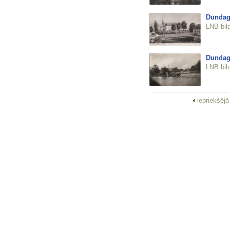
Dundag
LNB bil
Dundag
LNB bil
iepriekšēj