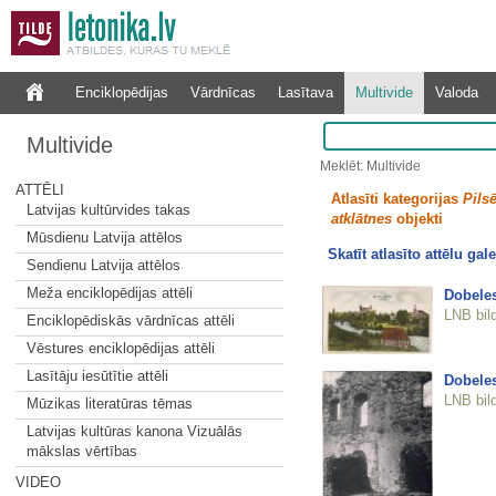
Enciklopēdijas
Vārdnīcas
Lasītava
Multivide
Valoda
Multivide
Meklēt: Multivide
ATTĒLI
Atlasīti kategorijas
Pilsē
Latvijas kultūrvides takas
atklātnes
objekti
Mūsdienu Latvija attēlos
Skatīt atlasīto attēlu gale
Sendienu Latvija attēlos
Meža enciklopēdijas attēli
Dobele
LNB bil
Enciklopēdiskās vārdnīcas attēli
Vēstures enciklopēdijas attēli
Lasītāju iesūtītie attēli
Dobeles
LNB bil
Mūzikas literatūras tēmas
Latvijas kultūras kanona Vizuālās
mākslas vērtības
VIDEO