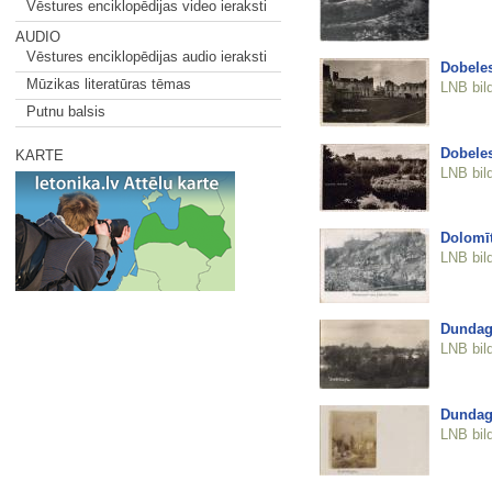
Vēstures enciklopēdijas video ieraksti
AUDIO
Vēstures enciklopēdijas audio ieraksti
Dobeles
Mūzikas literatūras tēmas
LNB bil
Putnu balsis
Dobeles
KARTE
LNB bil
Dolomīt
LNB bil
Dundag
LNB bil
Dundag
LNB bil