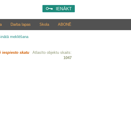
IENĀKT
a
Darba lapas
Skola
ABONĒ
šinātā meklēšana
i iespiesto skatu
Atlasīto objektu skaits:
1047