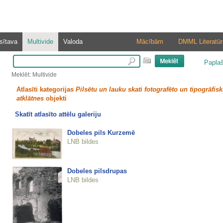
sītava
Multivide
Valoda
Mācībām
DMML Literatūr
Papla
Meklēt: Multivide
Atlasīti kategorijas
Pilsētu un lauku skati fotografēto un tipogrāfisk
atklātnes
objekti
Skatīt atlasīto attēlu galeriju
Dobeles pils Kurzemē
LNB bildes
Dobeles pilsdrupas
LNB bildes