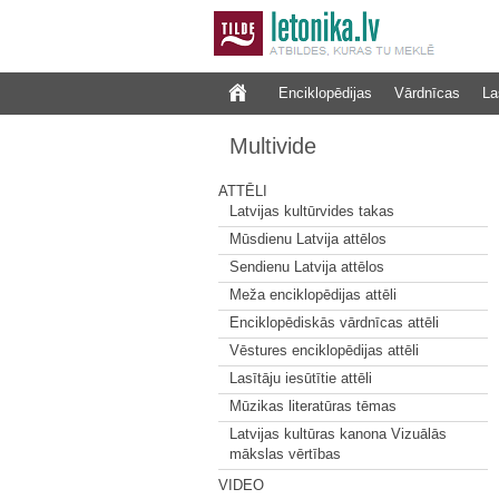
Enciklopēdijas
Vārdnīcas
La
Multivide
ATTĒLI
Latvijas kultūrvides takas
Mūsdienu Latvija attēlos
Sendienu Latvija attēlos
Meža enciklopēdijas attēli
Enciklopēdiskās vārdnīcas attēli
Vēstures enciklopēdijas attēli
Lasītāju iesūtītie attēli
Mūzikas literatūras tēmas
Latvijas kultūras kanona Vizuālās
mākslas vērtības
VIDEO