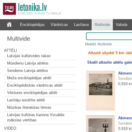
Enciklopēdijas
Vārdnīcas
Lasītava
Multivide
Valoda
Multivide
Meklēt: Multivide
ATTĒLI
Atlasīti objekti 5 km rā
Latvijas kultūrvides takas
Skatīt atlasīto attēlu gale
Mūsdienu Latvija attēlos
Sendienu Latvija attēlos
Akmens 
Meža enciklopēdijas attēli
Sendienu
0,918 k
Enciklopēdiskās vārdnīcas attēli
Vēstures enciklopēdijas attēli
Lasītāju iesūtītie attēli
Mūzikas literatūras tēmas
Latvijas kultūras kanona Vizuālās
Akmens 
mākslas vērtības
Sendienu
VIDEO
0,918 k