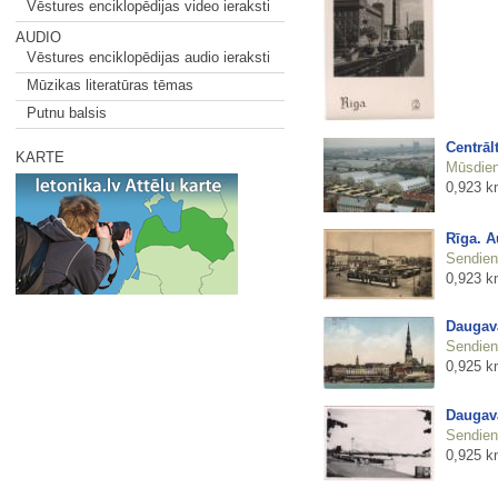
Vēstures enciklopēdijas video ieraksti
AUDIO
Vēstures enciklopēdijas audio ieraksti
Mūzikas literatūras tēmas
Putnu balsis
Centrāl
KARTE
Mūsdienu
0,923 k
Rīga. A
Sendienu
0,923 k
Daugav
Sendienu
0,925 k
Daugav
Sendienu
0,925 k