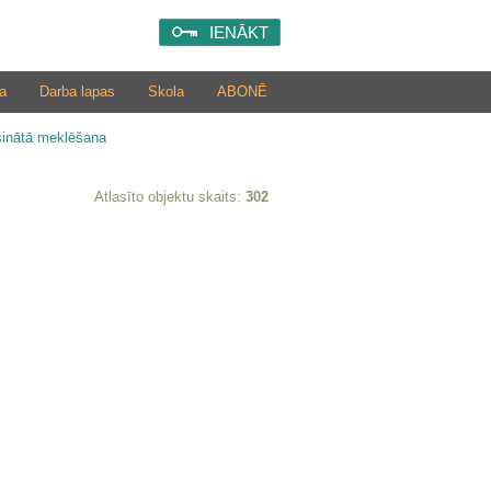
IENĀKT
a
Darba lapas
Skola
ABONĒ
šinātā meklēšana
Atlasīto objektu skaits:
302