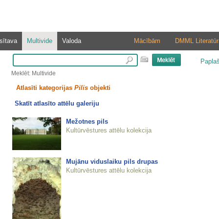
sītava
Multivide
Valoda
Mācībām
DMML Literatūr
Papla
Meklēt: Multivide
Atlasīti kategorijas
Pilis
objekti
Skatīt atlasīto attēlu galeriju
Mežotnes pils
Kultūrvēstures attēlu kolekcija
Mujānu viduslaiku pils drupas
Kultūrvēstures attēlu kolekcija