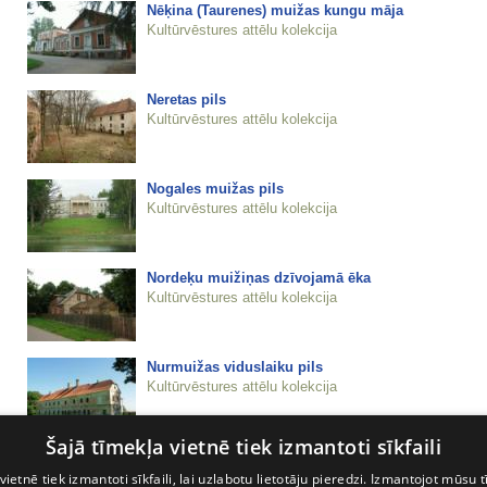
Nēķina (Taurenes) muižas kungu māja
Kultūrvēstures attēlu kolekcija
Neretas pils
Kultūrvēstures attēlu kolekcija
Nogales muižas pils
Kultūrvēstures attēlu kolekcija
Nordeķu muižiņas dzīvojamā ēka
Kultūrvēstures attēlu kolekcija
Nurmuižas viduslaiku pils
Kultūrvēstures attēlu kolekcija
Šajā tīmekļa vietnē tiek izmantoti sīkfaili
Nurmuižas viduslaiku pils
Kultūrvēstures attēlu kolekcija
vietnē tiek izmantoti sīkfaili, lai uzlabotu lietotāju pieredzi. Izmantojot mūsu t