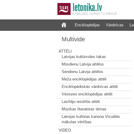
Enciklopēdijas
Vārdnīcas
La
Multivide
ATTĒLI
Latvijas kultūrvides takas
Mūsdienu Latvija attēlos
Sendienu Latvija attēlos
Meža enciklopēdijas attēli
Enciklopēdiskās vārdnīcas attēli
Vēstures enciklopēdijas attēli
Lasītāju iesūtītie attēli
Mūzikas literatūras tēmas
Latvijas kultūras kanona Vizuālās
mākslas vērtības
VIDEO