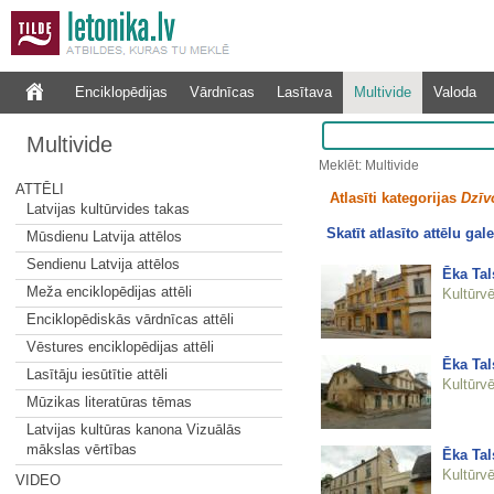
Enciklopēdijas
Vārdnīcas
Lasītava
Multivide
Valoda
Multivide
Meklēt: Multivide
ATTĒLI
Atlasīti kategorijas
Dzīv
Latvijas kultūrvides takas
Skatīt atlasīto attēlu gale
Mūsdienu Latvija attēlos
Sendienu Latvija attēlos
Ēka Tal
Meža enciklopēdijas attēli
Kultūrvē
Enciklopēdiskās vārdnīcas attēli
Vēstures enciklopēdijas attēli
Ēka Tal
Lasītāju iesūtītie attēli
Kultūrvē
Mūzikas literatūras tēmas
Latvijas kultūras kanona Vizuālās
mākslas vērtības
Ēka Tal
Kultūrvē
VIDEO