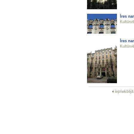
Īres na
Kultūrvē
Īres na
Kultūrvē
iepriekšēj