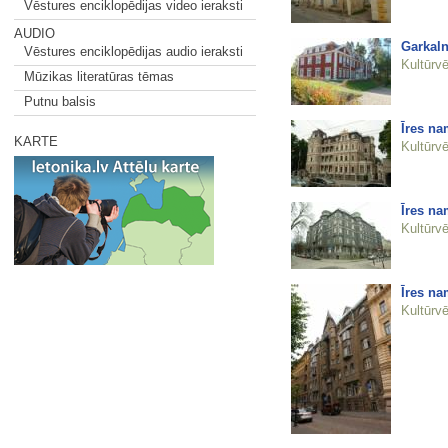
Vēstures enciklopēdijas video ieraksti
AUDIO
Garkal
Vēstures enciklopēdijas audio ieraksti
Kultūrvē
Mūzikas literatūras tēmas
Putnu balsis
Īres na
KARTE
Kultūrvē
Īres na
Kultūrvē
Īres na
Kultūrvē