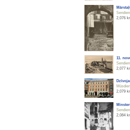
Mārstaļ
Sendienu
2,076 k
11. nov
Sendienu
2,077 k
Dzīvoja
Mūsdienu
2,079 k
Minster
Sendienu
2,084 k