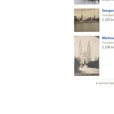
Daugav
Sendienu
2,103 k
Mārtiņa
Sendienu
2,108 k
iepriekšēj