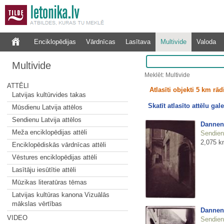
Enciklopēdijas
Vārdnīcas
Lasītava
Multivide
Valoda
Multivide
Meklēt: Multivide
ATTĒLI
Atlasīti objekti 5 km rā
Latvijas kultūrvides takas
Skatīt atlasīto attēlu gale
Mūsdienu Latvija attēlos
Sendienu Latvija attēlos
Dannen
Meža enciklopēdijas attēli
Sendienu
2,075 k
Enciklopēdiskās vārdnīcas attēli
Vēstures enciklopēdijas attēli
Lasītāju iesūtītie attēli
Mūzikas literatūras tēmas
Latvijas kultūras kanona Vizuālās
mākslas vērtības
Dannen
VIDEO
Sendienu