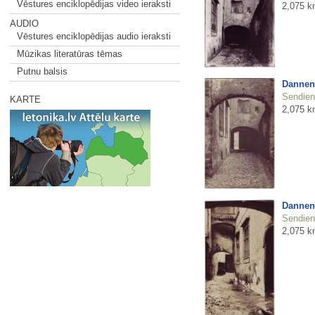
Vēstures enciklopēdijas video ieraksti
2,075 k
AUDIO
Vēstures enciklopēdijas audio ieraksti
Mūzikas literatūras tēmas
Putnu balsis
Dannen
Sendienu
KARTE
2,075 k
Dannen
Sendienu
2,075 k