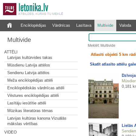
Enciklopēdijas
Vārdnīcas
Lasītava
Multivide
Valoda
Multivide
Meklēt: Multivide
ATTĒLI
Atlasīti objekti 5 km rā
Latvijas kultūrvides takas
Skatīt atlasīto attēlu gale
Mūsdienu Latvija attēlos
Sendienu Latvija attēlos
Dzīvoja
Meža enciklopēdijas attēli
Mūsdienu
0,181 k
Enciklopēdiskās vārdnīcas attēli
Vēstures enciklopēdijas attēli
Lasītāju iesūtītie attēli
Mūzikas literatūras tēmas
Latvijas kultūras kanona Vizuālās
mākslas vērtības
Lielās 
Sendienu
VIDEO