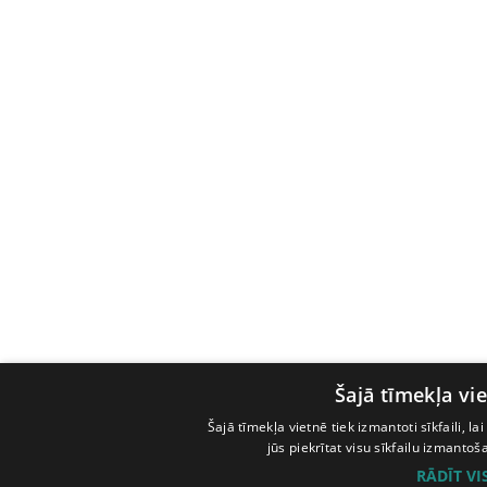
Šajā tīmekļa vie
Šajā tīmekļa vietnē tiek izmantoti sīkfaili, l
jūs piekrītat visu sīkfailu izmanto
RĀDĪT V