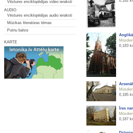
0,182 k
Vēstures enciklopēdijas video ieraksti
AUDIO
Vēstures enciklopēdijas audio ieraksti
Mūzikas literatūras tēmas
Putnu balsis
Anglikā
Mūsdienu
KARTE
0,183 k
Arsenāl
Mūsdienu
0,185 k
Īres na
Mūsdienu
0,187 k
Dzīvoja