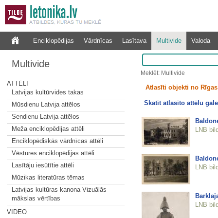
Enciklopēdijas
Vārdnīcas
Lasītava
Multivide
Valoda
Multivide
Meklēt: Multivide
ATTĒLI
Atlasīti objekti no Rīgas 
Latvijas kultūrvides takas
Skatīt atlasīto attēlu gale
Mūsdienu Latvija attēlos
Sendienu Latvija attēlos
Baldone
Meža enciklopēdijas attēli
LNB bil
Enciklopēdiskās vārdnīcas attēli
Vēstures enciklopēdijas attēli
Baldone
Lasītāju iesūtītie attēli
LNB bil
Mūzikas literatūras tēmas
Latvijas kultūras kanona Vizuālās
Barklaj
mākslas vērtības
LNB bil
VIDEO