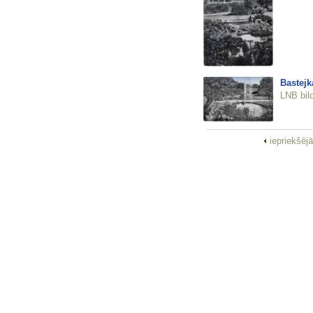
Bastejk
LNB bil
iepriekšēj