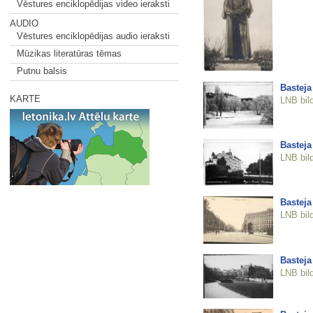
Vēstures enciklopēdijas video ieraksti
AUDIO
Vēstures enciklopēdijas audio ieraksti
Mūzikas literatūras tēmas
Putnu balsis
Basteja
KARTE
LNB bil
Basteja
LNB bil
Basteja
LNB bil
Basteja
LNB bil