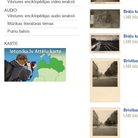
Vēstures enciklopēdijas video ieraksti
AUDIO
Brāļu k
Vēstures enciklopēdijas audio ieraksti
LNB bil
Mūzikas literatūras tēmas
Putnu balsis
Brāļu k
LNB bil
KARTE
Brīvība
LNB bil
Brīvība
LNB bil