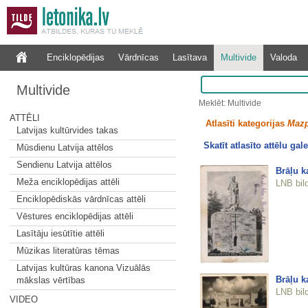
Enciklopēdijas
Vārdnīcas
Lasītava
Multivide
Valoda
Multivide
Meklēt: Multivide
ATTĒLI
Atlasīti kategorijas
Mazp
Latvijas kultūrvides takas
Skatīt atlasīto attēlu gale
Mūsdienu Latvija attēlos
Sendienu Latvija attēlos
Brāļu ka
Meža enciklopēdijas attēli
LNB bil
Enciklopēdiskās vārdnīcas attēli
Vēstures enciklopēdijas attēli
Lasītāju iesūtītie attēli
Mūzikas literatūras tēmas
Latvijas kultūras kanona Vizuālās
Brāļu k
mākslas vērtības
LNB bil
VIDEO