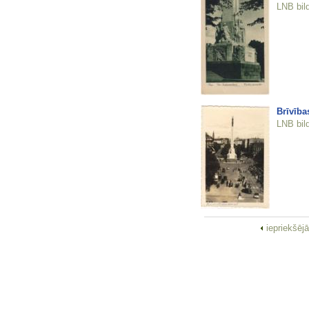
LNB bil
Brīvība
LNB bil
iepriekšēj