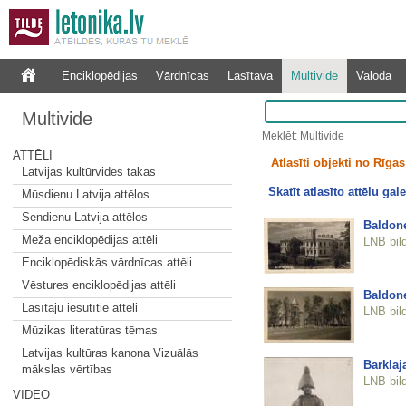
Enciklopēdijas
Vārdnīcas
Lasītava
Multivide
Valoda
Multivide
Meklēt: Multivide
ATTĒLI
Atlasīti objekti no Rīgas 
Latvijas kultūrvides takas
Skatīt atlasīto attēlu gale
Mūsdienu Latvija attēlos
Sendienu Latvija attēlos
Baldone
Meža enciklopēdijas attēli
LNB bil
Enciklopēdiskās vārdnīcas attēli
Vēstures enciklopēdijas attēli
Baldone
Lasītāju iesūtītie attēli
LNB bil
Mūzikas literatūras tēmas
Latvijas kultūras kanona Vizuālās
Barklaj
mākslas vērtības
LNB bil
VIDEO