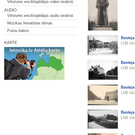
Vēstures enciklopēdijas video ieraksti
AUDIO
Vēstures enciklopēdijas audio ieraksti
Mūzikas literatūras tēmas
Putnu balsis
Basteja
KARTE
LNB bil
Basteja
LNB bil
Basteja
LNB bil
Basteja
LNB bil