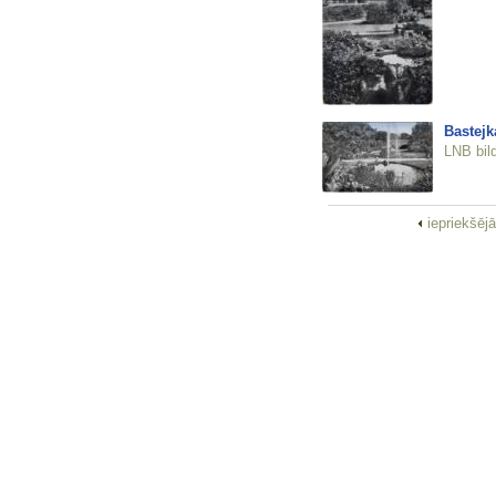
Bastejk
LNB bil
iepriekšēj