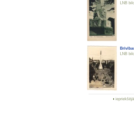
LNB bil
Brīvība
LNB bil
iepriekšēj