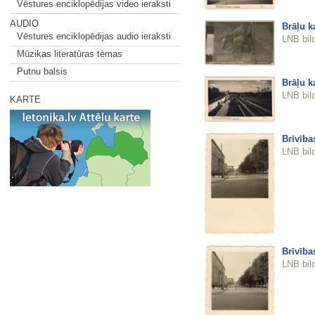
Vēstures enciklopēdijas video ieraksti
AUDIO
Brāļu k
Vēstures enciklopēdijas audio ieraksti
LNB bil
Mūzikas literatūras tēmas
Putnu balsis
Brāļu k
LNB bil
KARTE
Brīvība
LNB bil
Brīvība
LNB bil