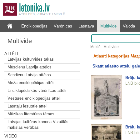
Enciklopēdijas
Vārdnīcas
Lasītava
Multivide
Valoda
Multivide
Meklēt: Multivide
ATTĒLI
Atlasīti kategorijas
Mazp
Latvijas kultūrvides takas
Skatīt atlasīto attēlu gale
Mūsdienu Latvija attēlos
Sendienu Latvija attēlos
Brāļu ka
Meža enciklopēdijas attēli
LNB bil
Enciklopēdiskās vārdnīcas attēli
Vēstures enciklopēdijas attēli
Lasītāju iesūtītie attēli
Mūzikas literatūras tēmas
Latvijas kultūras kanona Vizuālās
Brāļu k
mākslas vērtības
LNB bil
VIDEO