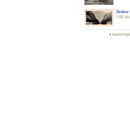
Dzelzs t
LNB bil
iepriekšēj