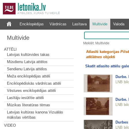
Enciklopēdijas
Vārdnīcas
Lasītava
Multivide
Valoda
Multivide
Meklēt: Multivide
ATTĒLI
Atlasīti kategorijas
Pilsē
Latvijas kultūrvides takas
atklātnes
objekti
Mūsdienu Latvija attēlos
Skatīt atlasīto attēlu gale
Sendienu Latvija attēlos
Meža enciklopēdijas attēli
Durbe. 
LNB bil
Enciklopēdiskās vārdnīcas attēli
Vēstures enciklopēdijas attēli
Lasītāju iesūtītie attēli
Durbe. 
LNB bil
Mūzikas literatūras tēmas
Latvijas kultūras kanona Vizuālās
mākslas vērtības
Durbes
VIDEO
LNB bil