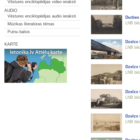
Vēstures enciklopēdijas video ieraksti
AUDIO
Vēstures enciklopēdijas audio ieraksti
Durbes 
LNB bil
Mūzikas literatūras tēmas
Putnu balsis
Dzelzs t
KARTE
LNB bil
Dzelzs t
LNB bil
Dzelzs t
LNB bil
Dzelzs t
LNB bil