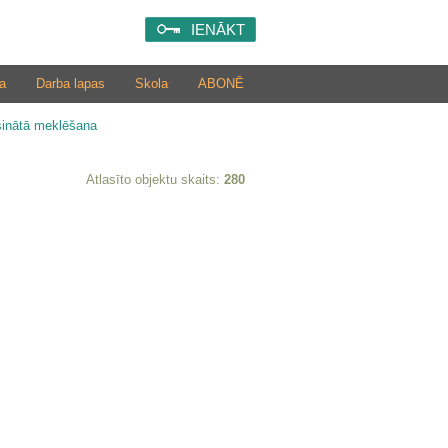
IENĀKT
a
Darba lapas
Skola
ABONĒ
šinātā meklēšana
Atlasīto objektu skaits:
280