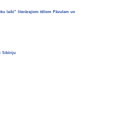
 laiki” literārajiem tēliem Pāvulam un
 Sibīriju