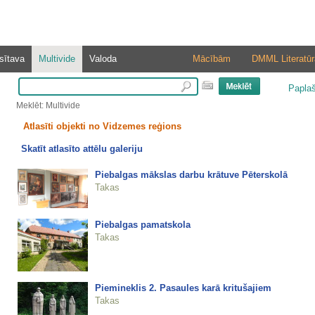
sītava
Multivide
Valoda
Mācībām
DMML Literatūr
Papla
Meklēt: Multivide
Atlasīti objekti no Vidzemes reģions
Skatīt atlasīto attēlu galeriju
Piebalgas mākslas darbu krātuve Pēterskolā
Takas
Piebalgas pamatskola
Takas
Piemineklis 2. Pasaules karā kritušajiem
Takas