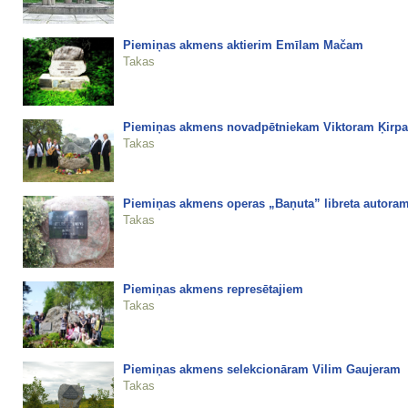
Piemiņas akmens aktierim Emīlam Mačam
Takas
Piemiņas akmens novadpētniekam Viktoram Ķirp
Takas
Piemiņas akmens operas „Baņuta” libreta autor
Takas
Piemiņas akmens represētajiem
Takas
Piemiņas akmens selekcionāram Vilim Gaujeram
Takas