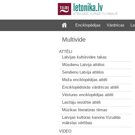
Enciklopēdijas
Vārdnīcas
La
Multivide
ATTĒLI
Latvijas kultūrvides takas
Mūsdienu Latvija attēlos
Sendienu Latvija attēlos
Meža enciklopēdijas attēli
Enciklopēdiskās vārdnīcas attēli
Vēstures enciklopēdijas attēli
Lasītāju iesūtītie attēli
Mūzikas literatūras tēmas
Latvijas kultūras kanona Vizuālās
mākslas vērtības
VIDEO