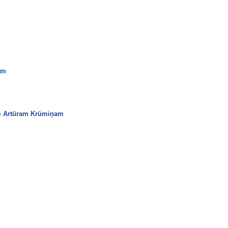
am
am Artūram Krūmiņam