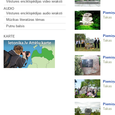
Vēstures enciklopēdijas video ieraksti
AUDIO
Piemiņ
Vēstures enciklopēdijas audio ieraksti
Takas
Mūzikas literatūras tēmas
Putnu balsis
Piemiņ
KARTE
Takas
Piemiņ
Takas
Piemiņ
Takas
Piemiņ
Takas