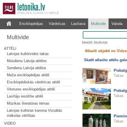
Enciklopēdijas
Vārdnīcas
Lasītava
Multivide
Valoda
Multivide
Meklēt: Multivide
ATTĒLI
Atlasīti objekti no Vid
Latvijas kultūrvides takas
Skatīt atlasīto attēlu gale
Mūsdienu Latvija attēlos
Sendienu Latvija attēlos
Piebalg
Meža enciklopēdijas attēli
Takas
Enciklopēdiskās vārdnīcas attēli
Vēstures enciklopēdijas attēli
Piebal
Takas
Lasītāju iesūtītie attēli
Mūzikas literatūras tēmas
Latvijas kultūras kanona Vizuālās
mākslas vērtības
Piemine
Takas
VIDEO