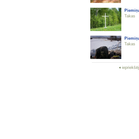
Piemiņa
Takas
Piemiņa
Takas
iepriekšē