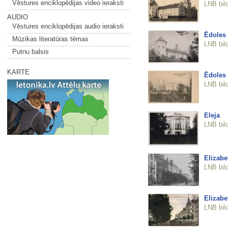
Vēstures enciklopēdijas video ieraksti
LNB bil
AUDIO
Vēstures enciklopēdijas audio ieraksti
Ēdoles 
Mūzikas literatūras tēmas
LNB bil
Putnu balsis
KARTE
Ēdoles 
LNB bil
Eleja
LNB bil
Elizabe
LNB bil
Elizabe
LNB bil