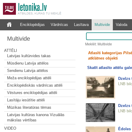
Enciklopēdijas
Vārdnīcas
Lasītava
Multivide
Valoda
Multivide
Meklēt: Multivide
ATTĒLI
Atlasīti kategorijas
Pilsē
Latvijas kultūrvides takas
atklātnes
objekti
Mūsdienu Latvija attēlos
Skatīt atlasīto attēlu gale
Sendienu Latvija attēlos
Meža enciklopēdijas attēli
Dzelzs t
LNB bil
Enciklopēdiskās vārdnīcas attēli
Vēstures enciklopēdijas attēli
Lasītāju iesūtītie attēli
Dzelzs 
Mūzikas literatūras tēmas
LNB bil
Latvijas kultūras kanona Vizuālās
mākslas vērtības
VIDEO
Ēdoles 