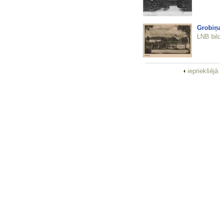
Grobiņ
LNB bil
iepriekšējā