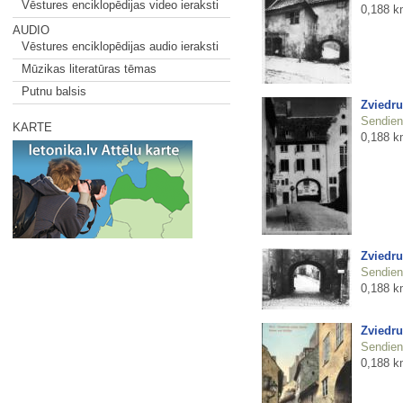
Vēstures enciklopēdijas video ieraksti
0,188 k
AUDIO
Vēstures enciklopēdijas audio ieraksti
Mūzikas literatūras tēmas
Putnu balsis
Zviedru
Sendienu
KARTE
0,188 k
Zviedru
Sendienu
0,188 k
Zviedru
Sendienu
0,188 k