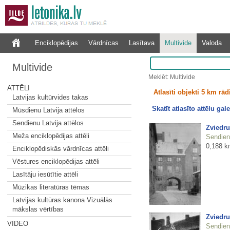
Enciklopēdijas
Vārdnīcas
Lasītava
Multivide
Valoda
Multivide
Meklēt: Multivide
ATTĒLI
Atlasīti objekti 5 km rā
Latvijas kultūrvides takas
Skatīt atlasīto attēlu gale
Mūsdienu Latvija attēlos
Sendienu Latvija attēlos
Zviedru
Meža enciklopēdijas attēli
Sendienu
0,188 k
Enciklopēdiskās vārdnīcas attēli
Vēstures enciklopēdijas attēli
Lasītāju iesūtītie attēli
Mūzikas literatūras tēmas
Latvijas kultūras kanona Vizuālās
mākslas vērtības
Zviedru
VIDEO
Sendienu