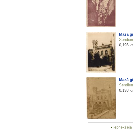
Mazā ģi
Sendienu
0,193 k
Mazā ģi
Sendienu
0,193 k
iepriekšējā