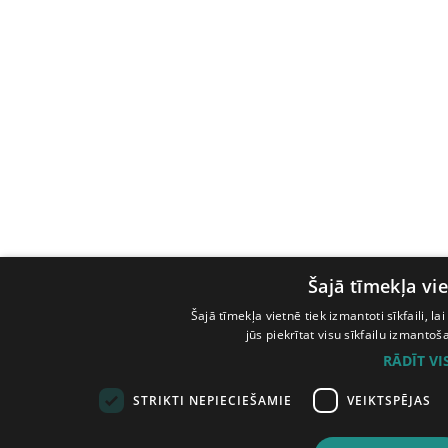
Šajā tīmekļa vie
Šajā tīmekļa vietnē tiek izmantoti sīkfaili, l
jūs piekrītat visu sīkfailu izmanto
RĀDĪT V
STRIKTI NEPIECIEŠAMIE
VEIKTSPĒJAS