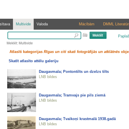
sītava
Multivide
Valoda
Mācībām
DMML Literatūr
Papla
Meklēt: Multivide
Atlasīti kategorijas
Rīgas un citi skati fotogrāfijās un atklātnēs
obje
Skatīt atlasīto attēlu galeriju
Daugavmala; Pontontilts un dzelzs tilts
LNB bildes
Daugavmala; Tramvajs pie pils ziemā
LNB bildes
Daugavmala; Tvaikoņi krastmalā 1938.gadā
LNB bildes