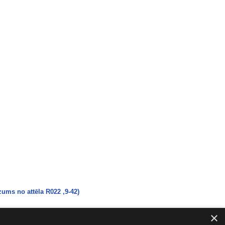
ums no attēla R022 ,9-42)
×