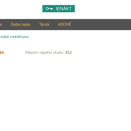
IENĀKT
a
Darba lapas
Skola
ABONĒ
šinātā meklēšana
kti
Atlasīto objektu skaits:
812