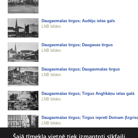
Daugavmalas tirgus; Audēju ielas gals
LNB bildes
Daugavmalas tirgus; Daugavas tirgus
LNB bildes
Daugavmalas tirgus; Daugavmalas tirgus
LNB bildes
Daugavmalas tirgus; Tirgus Anglikāņu ielas galā
LNB bildes
Daugavmalas tirgus; Tirgus iepretī Domam (Izgriez
LNB bildes
Šajā tīmekļa vietnē tiek izmantoti sīkfaili