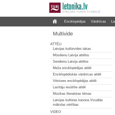
Enciklopēdijas
Vārdnīcas
La
Multivide
ATTĒLI
Latvijas kultūrvides takas
Mūsdienu Latvija attēlos
Sendienu Latvija attēlos
Meža enciklopēdijas attēli
Enciklopēdiskās vārdnīcas attēli
Vēstures enciklopēdijas attēli
Lasītāju iesūtītie attēli
Mūzikas literatūras tēmas
Latvijas kultūras kanona Vizuālās
mākslas vērtības
VIDEO